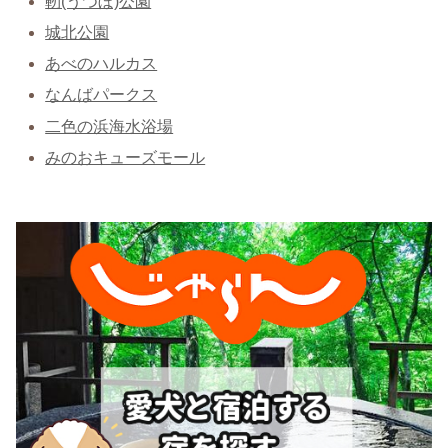
靭(うつぼ)公園
城北公園
あべのハルカス
なんばパークス
二色の浜海水浴場
みのおキューズモール