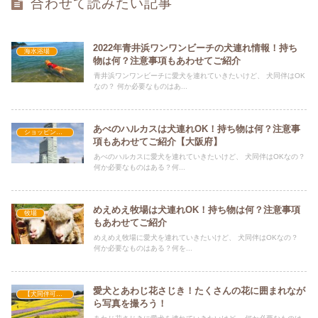
合わせて読みたい記事
2022年青井浜ワンワンビーチの犬連れ情報！持ち
海水浴場
物は何？注意事項もあわせてご紹介
青井浜ワンワンビーチに愛犬を連れていきたいけど、 犬同伴はOK
なの？ 何か必要なものはあ...
あべのハルカスは犬連れOK！持ち物は何？注意事
ショッピングセンター
項もあわせてご紹介【大阪府】
あべのハルカスに愛犬を連れていきたいけど、 犬同伴はOKなの？
何か必要なものはある？何...
めえめえ牧場は犬連れOK！持ち物は何？注意事項
牧場
もあわせてご紹介
めえめえ牧場に愛犬を連れていきたいけど、 犬同伴はOKなの？
何か必要なものはある？何を...
愛犬とあわじ花さじき！たくさんの花に囲まれなが
【犬同伴可】公園
ら写真を撮ろう！