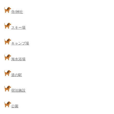
寺/神社
スキー場
キャンプ場
海水浴場
道の駅
宿泊施設
公園