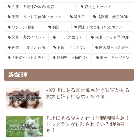
兵庫 犬同伴OKの飲食店
愛犬とキャンプ
千葉 ペット同伴OKのカフェ
誕生日
淡路島 犬同伴OK
ワクチン接種
初詣
関東｜犬と泊まれるホテル
関東 犬のイベント
サービスエリア
沖縄 ペット同伴OK
神奈川 愛犬と宿泊
兵庫 ドッグラン
露天風呂付き客室
大阪のペットホテル
愛知県 犬同伴OK
埼玉 ドッグラン
新着記事
神奈川にある露天風呂付き客室がある
愛犬と泊まれるホテル４選
九州にある愛犬と行ける動物園４選！
ドッグランが併設されている動物園
も！