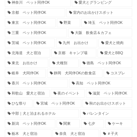
神奈川 ペット同伴OK
愛犬とグランピング
京都 ペット同伴OK
室内のお出かけスポット
東京 ペット同伴OK
野菜
埼玉 ペット同伴OK
三重 ペット同伴OK
大阪 飲食店＆カフェ
茨城 ペット同伴OK
九州 お出かけ
愛犬と焼肉
北海道 犬と宿泊
京都 キャンプ場
愛犬とBBQ
東北 お出かけ
犬種別
徳島 ペット同伴OK
岐阜 犬同伴OK
静岡 犬同伴OKの飲食店
コスプレ
香川 ペット同伴OK
高知 ペット同伴OK
和歌山 愛犬と宿泊
夜のイベント
滋賀 ペット同伴OK
ひな祭り
宮城 ペット同伴OK
秋のお出かけスポット
中部｜犬と泊まれるホテル
バレンタイン
新潟 ペット同伴OK
関東
七夕
ケーキ
栃木 犬と宿泊
奈良 犬と宿泊
＃子犬