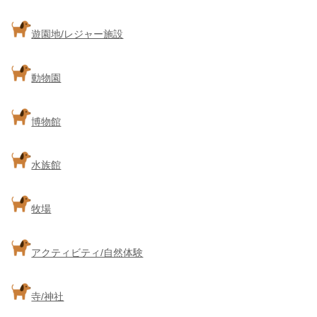
遊園地/レジャー施設
動物園
博物館
水族館
牧場
アクティビティ/自然体験
寺/神社