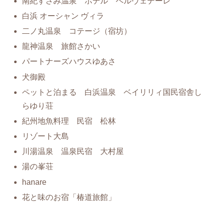
南紀すさみ温泉 ホテル ベルヴェデーレ
白浜 オーシャン ヴィラ
二ノ丸温泉 コテージ（宿坊）
龍神温泉 旅館さかい
パートナーズハウスゆあさ
犬御殿
ペットと泊まる 白浜温泉 ベイリリィ国民宿舎し
らゆり荘
紀州地魚料理 民宿 松林
リゾート大島
川湯温泉 温泉民宿 大村屋
湯の峯荘
hanare
花と味のお宿「椿道旅館」