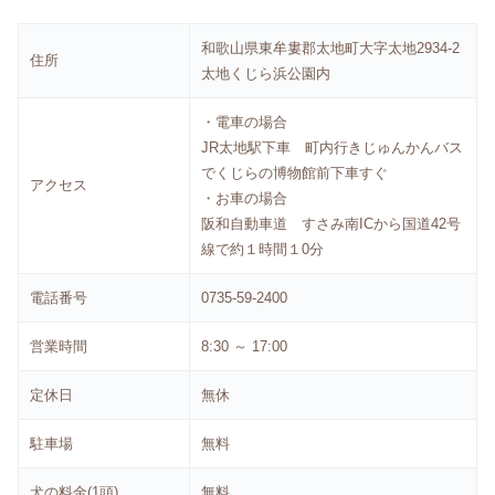
和歌山県東牟婁郡太地町大字太地2934-2
住所
太地くじら浜公園内
・電車の場合
JR太地駅下車 町内行きじゅんかんバス
でくじらの博物館前下車すぐ
アクセス
・お車の場合
阪和自動車道 すさみ南ICから国道42号
線で約１時間１0分
電話番号
0735-59-2400
営業時間
8:30 ～ 17:00
定休日
無休
駐車場
無料
犬の料金(1頭)
無料