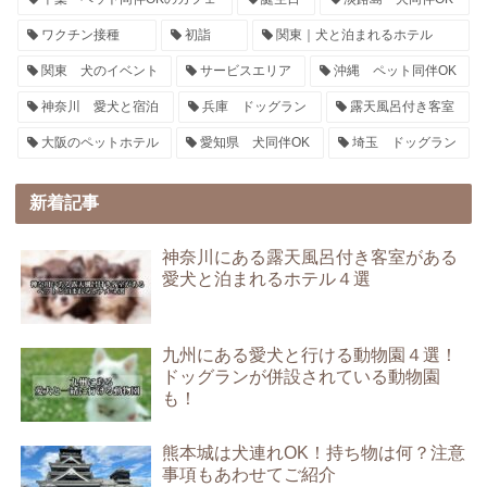
ワクチン接種
初詣
関東｜犬と泊まれるホテル
関東 犬のイベント
サービスエリア
沖縄 ペット同伴OK
神奈川 愛犬と宿泊
兵庫 ドッグラン
露天風呂付き客室
大阪のペットホテル
愛知県 犬同伴OK
埼玉 ドッグラン
新着記事
神奈川にある露天風呂付き客室がある
愛犬と泊まれるホテル４選
九州にある愛犬と行ける動物園４選！
ドッグランが併設されている動物園
も！
熊本城は犬連れOK！持ち物は何？注意
事項もあわせてご紹介