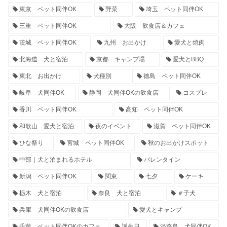
東京 ペット同伴OK
野菜
埼玉 ペット同伴OK
三重 ペット同伴OK
大阪 飲食店＆カフェ
茨城 ペット同伴OK
九州 お出かけ
愛犬と焼肉
北海道 犬と宿泊
京都 キャンプ場
愛犬とBBQ
東北 お出かけ
犬種別
徳島 ペット同伴OK
岐阜 犬同伴OK
静岡 犬同伴OKの飲食店
コスプレ
香川 ペット同伴OK
高知 ペット同伴OK
和歌山 愛犬と宿泊
夜のイベント
滋賀 ペット同伴OK
ひな祭り
宮城 ペット同伴OK
秋のお出かけスポット
中部｜犬と泊まれるホテル
バレンタイン
新潟 ペット同伴OK
関東
七夕
ケーキ
栃木 犬と宿泊
奈良 犬と宿泊
＃子犬
兵庫 犬同伴OKの飲食店
愛犬とキャンプ
千葉 ペット同伴OKのカフェ
誕生日
淡路島 犬同伴OK