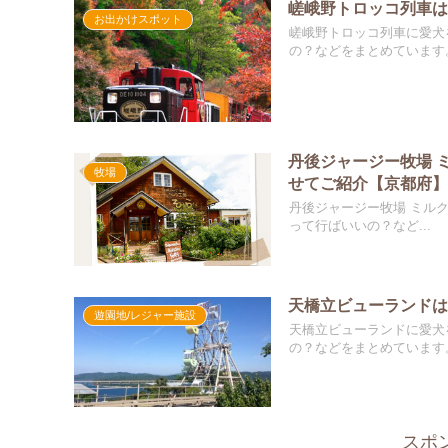
嵯峨野トロッコ列車は
お出かけスポット
嵯峨野トロッコ列車に愛犬を連れていきたいけど、
の？などをまとめています。.
丹後ジャージー牧場 
牧場
せてご紹介【京都府
丹後ジャージー牧場 ミルク工房 そら
って行ばいいの？など...
天橋立ビューランドは
遊園地/レジャー施設
天橋立ビューランドに愛犬を連れていきたいけど、
の？などをまとめています。.
スポ