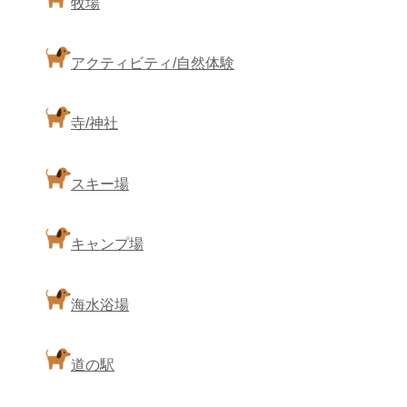
牧場
アクティビティ/自然体験
寺/神社
スキー場
キャンプ場
海水浴場
道の駅