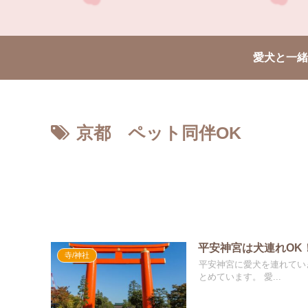
愛犬と一緒
京都 ペット同伴OK
平安神宮は犬連れOK
寺/神社
平安神宮に愛犬を連れていきたいけど、 何か必要なものはある？
とめています。 愛...