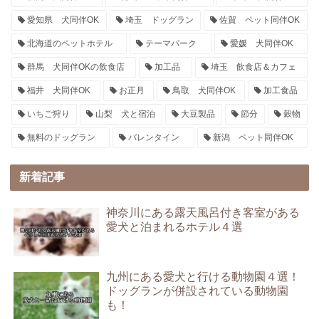
愛知県 犬同伴OK
埼玉 ドッグラン
佐賀 ペット同伴OK
北海道のペットホテル
テーマパーク
愛媛 犬同伴OK
群馬 犬同伴OKの飲食店
加工品
埼玉 飲食店＆カフェ
福井 犬同伴OK
お正月
鳥取 犬同伴OK
加工食品
いちご狩り
山梨 犬と宿泊
大豆製品
節分
穀物
無料のドッグラン
バレンタイン
新潟 ペット同伴OK
新着記事
神奈川にある露天風呂付き客室がある
愛犬と泊まれるホテル４選
九州にある愛犬と行ける動物園４選！
ドッグランが併設されている動物園
も！