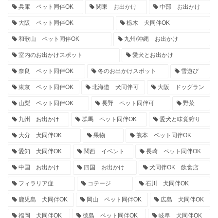
兵庫 ペット同伴OK
関東 お出かけ
中部 お出かけ
大阪 ペット同伴OK
栃木 犬同伴OK
和歌山 ペット同伴OK
九州/沖縄 お出かけ
室内のお出かけスポット
愛犬とお出かけ
奈良 ペット同伴OK
冬のお出かけスポット
雪遊び
東京 ペット同伴OK
北海道 犬同伴可
大阪 ドッグラン
山梨 ペット同伴OK
長野 ペット同伴可
野菜
九州 お出かけ
群馬 ペット同伴OK
愛犬と味覚狩り
大分 犬同伴OK
果物
熊本 ペット同伴OK
愛知 犬同伴OK
関西 イベント
長崎 ペット同伴OK
中国 お出かけ
四国 お出かけ
犬同伴OK 飲食店
フィラリア症
コテージ
石川 犬同伴OK
鹿児島 犬同伴OK
岡山 ペット同伴OK
広島 犬同伴OK
福岡 犬同伴OK
徳島 ペット同伴OK
岐阜 犬同伴OK