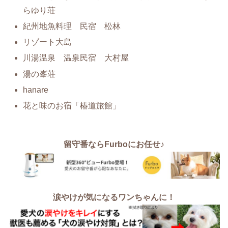
らゆり荘
紀州地魚料理 民宿 松林
リゾート大島
川湯温泉 温泉民宿 大村屋
湯の峯荘
hanare
花と味のお宿「椿道旅館」
留守番ならFurboにお任せ♪
涙やけが気になるワンちゃんに！