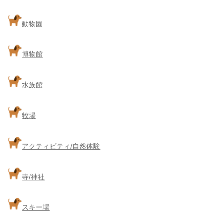
動物園
博物館
水族館
牧場
アクティビティ/自然体験
寺/神社
スキー場