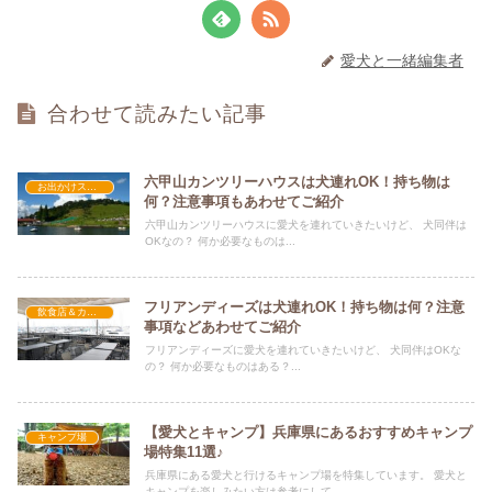
愛犬と一緒編集者
合わせて読みたい記事
六甲山カンツリーハウスは犬連れOK！持ち物は
お出かけスポット
何？注意事項もあわせてご紹介
六甲山カンツリーハウスに愛犬を連れていきたいけど、 犬同伴は
OKなの？ 何か必要なものは...
フリアンディーズは犬連れOK！持ち物は何？注意
飲食店＆カフェ
事項などあわせてご紹介
フリアンディーズに愛犬を連れていきたいけど、 犬同伴はOKな
の？ 何か必要なものはある？...
【愛犬とキャンプ】兵庫県にあるおすすめキャンプ
キャンプ場
場特集11選♪
兵庫県にある愛犬と行けるキャンプ場を特集しています。 愛犬と
キャンプを楽しみたい方は参考にして...